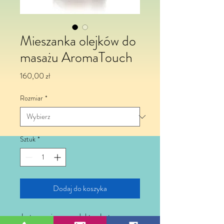
Mieszanka olejków do
masażu AromaTouch
Cena
160,00 zł
Rozmiar
*
Sztuk
*
Dodaj do koszyka
Jestem opisem produktu. Jestem 