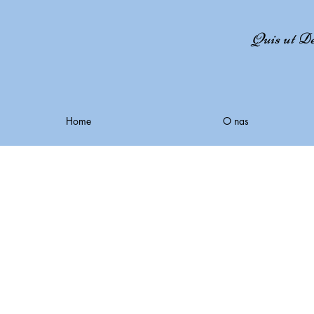
Quis ut De
Home
O nas