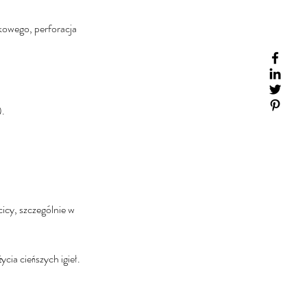
zkowego, perforacja
).
icy, szczególnie w
ia cieńszych igieł.