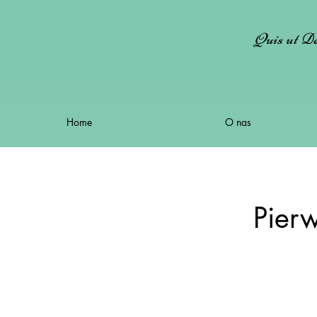
Quis ut De
Home
O nas
Pier