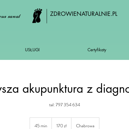
ZDROWIENATURALNIE.PL
us sanat
USŁUGI
Certyfikaty
wsza akupunktura z diagno
tel: 797 354 634
170
złotych
45 min
4
170 zł
Chabrowa
polskich