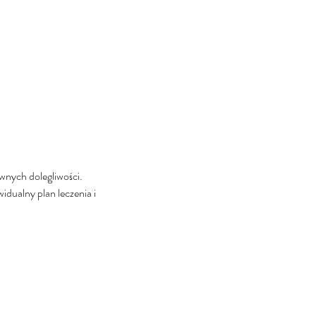
ównych dolegliwości.
idualny plan leczenia i