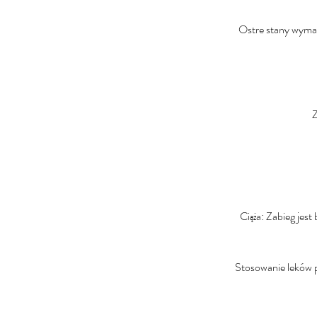
Ostre stany wymaga
Z
Ciąża: Zabieg jes
Stosowanie leków p