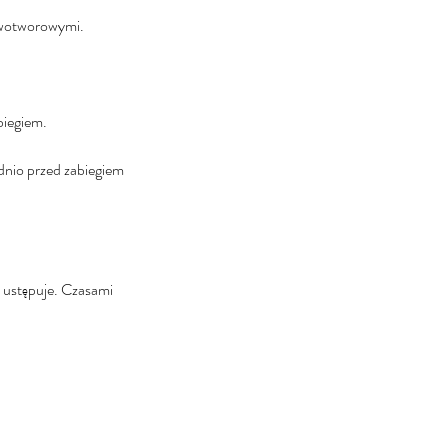
nowotworowymi.
biegiem.
dnio przed zabiegiem
e ustępuje. Czasami