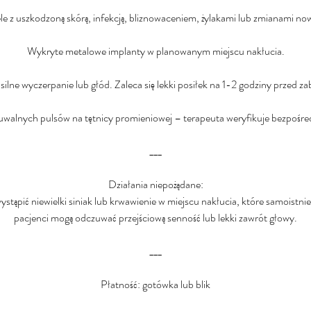
ele z uszkodzoną skórą, infekcją, bliznowaceniem, żylakami lub zmianami 
Wykryte metalowe implanty w planowanym miejscu nakłucia.
silne wyczerpanie lub głód. Zaleca się lekki posiłek na 1-2 godziny przed za
uwalnych pulsów na tętnicy promieniowej – terapeuta weryfikuje bezpośre
___
Działania niepożądane:
stąpić niewielki siniak lub krwawienie w miejscu nakłucia, które samoistni
pacjenci mogą odczuwać przejściową senność lub lekki zawrót głowy.
___
Płatność: gotówka lub blik