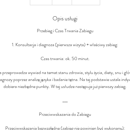
5
m
i
Opis usługi
n
Przebieg i Czas Trwania Zabiegu
1. Konsultacja i diagnoza (pierwsza wizyta) + właściwy zabieg:
Czas trwania: ok. 50 minut.
 przeprowadza wywiad na temat stanu zdrowia, stylu życia, diety, snu i gł
gnozy poprzez analizę języka i badanie tętna. Na tej podstawie ustala indyw
dobiera niezbędne punkty. W tej usłudze następuje już pierwszy zabieg.
___
Przeciwwskazania do Zabiegu
Przeciwwskazania bezwzględne (zabieg nie powinien być wykonany):