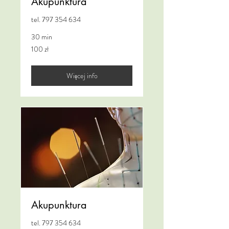
Akupunktura
tel. 797 354 634
30 min
100
100 zł
złotych
polskich
Więcej info
Akupunktura
tel. 797 354 634