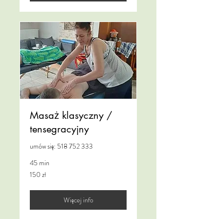
Masaż klasyczny /
tensegracyjny
umów się: 518 752 333
45 min
150
150 zł
złotych
polskich
Więcej info