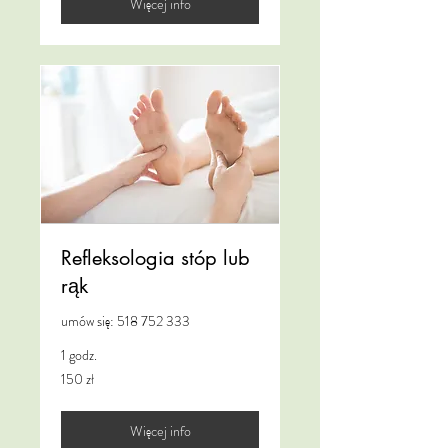
Więcej info
Refleksologia stóp lub
rąk
umów się: 518 752 333
1 godz.
150
150 zł
złotych
polskich
Więcej info