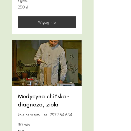
1 godz.
250
250 zł
złotych
polskich
Więcej info
Medycyna chińska -
diagnoza, zioła
kolejne wizyty - tel. 797 354 634
30 min
150