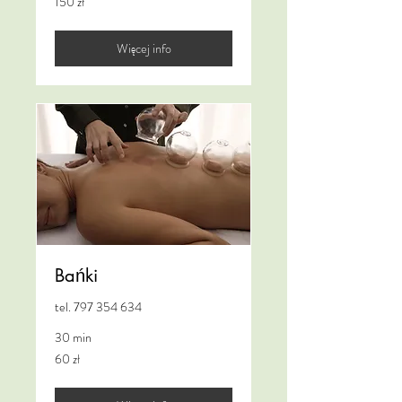
150 zł
złotych
polskich
Więcej info
Bańki
tel. 797 354 634
30 min
60
60 zł
złotych
polskich