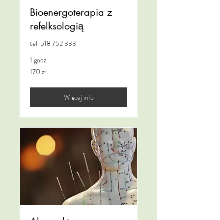
Bioenergoterapia z
refelksologią
tel. 518 752 333
1 godz.
170
170 zł
złotych
polskich
Więcej info