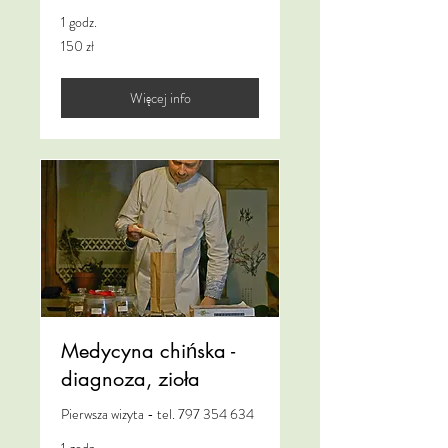
1 godz.
150
150 zł
złotych
polskich
Więcej info
Medycyna chińska -
diagnoza, zioła
Pierwsza wizyta - tel. 797 354 634