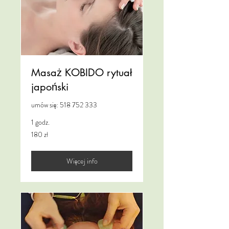
Masaż KOBIDO rytuał
japoński
umów się: 518 752 333
1 godz.
180
180 zł
złotych
polskich
Więcej info