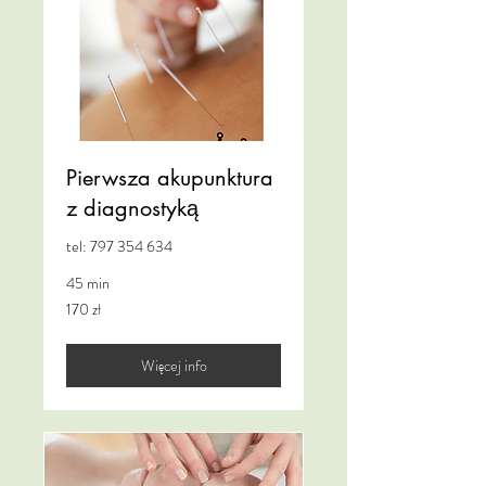
Pierwsza akupunktura
z diagnostyką
tel: 797 354 634
45 min
170
170 zł
złotych
polskich
Więcej info