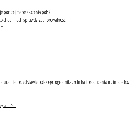
o chce, niech sprawdzi zachorowalność 
im. 
turalnie, przedstawię polskiego ogrodnika, rolnika i producenta m. in. olejkó
cyna chińska