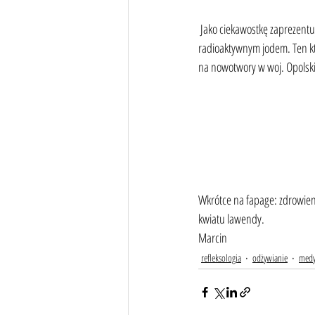
 Jako ciekawostkę zaprezentuję poniżej mapę skażenia polski 
radioaktywnym jodem. Ten kt
na nowotwory w woj. Opolsk
Wkrótce na fapage: zdrowiena
kwiatu lawendy.
Marcin
refleksologia
odżywianie
medy