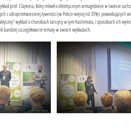
ykład prof. Claytona, który mówił o dietetycznym armagedonie w świecie zacho
ych z ultraprzetworzonej żywności (w Polsce więcej niż 35%)  powodujących w
aktyczny" wykład o chorobach tarczycy w tym Hashimoto, i sposobach ich wylecz
li bardziej szczegółowo te tematy w swoich wykładach.