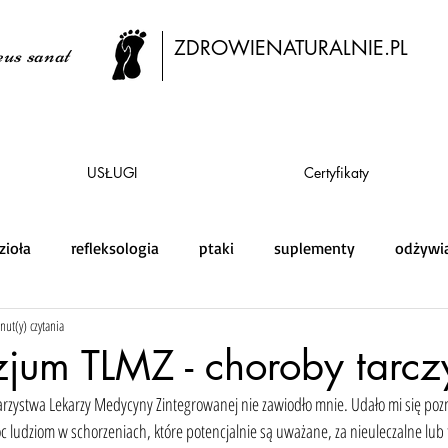
ZDROWIENATURALNIE.PL
us sanat
USŁUGI
Certyfikaty
zioła
refleksologia
ptaki
suplementy
odżywi
nut(y) czytania
zjum TLMZ - choroby tarcz
zystwa Lekarzy Medycyny Zintegrowanej nie zawiodło mnie. Udało mi się pozna
 ludziom w schorzeniach, które potencjalnie są uważane, za nieuleczalne lub 