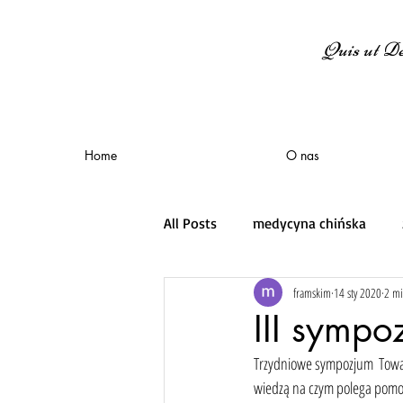
Quis ut De
Home
O nas
All Posts
medycyna chińska
framskim
14 sty 2020
2 mi
III sympo
Trzydniowe sympozjum  Towar
wiedzą na czym polega pomoc