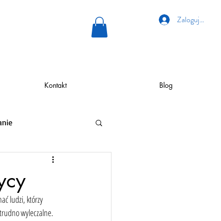
Zaloguj się
Kontakt
Blog
anie
ycy
ć ludzi, którzy 
trudno wyleczalne. 