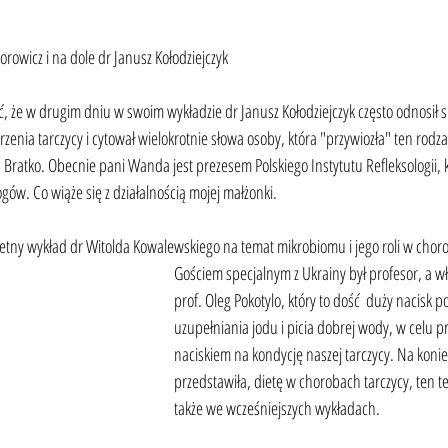
Borowicz i na dole dr Janusz Kołodziejczyk
 że w drugim dniu w swoim wykładzie dr Janusz Kołodziejczyk często odnosił się
orzenia tarczycy i cytował wielokrotnie słowa osoby, która "przywiozła" ten rodzaj
ratko. Obecnie pani Wanda jest prezesem Polskiego Instytutu Refleksologii, kt
gów. Co wiąże się z działalnością mojej małżonki.
etny wykład dr Witolda Kowalewskiego na temat mikrobiomu i jego roli w choro
Gościem specjalnym z Ukrainy był profesor, a w
prof. Oleg Pokotylo, który to dość  duży nacisk p
uzupełniania jodu i picia dobrej wody, w celu 
naciskiem na kondycję naszej tarczycy. Na koniec
przedstawiła, dietę w chorobach tarczycy, ten te
także we wcześniejszych wykładach.