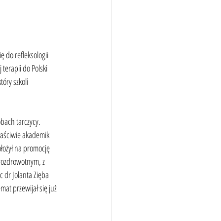
 do refleksologii 
 terapii do Polski 
óry szkoli 
bach tarczycy. 
łaściwie akademik 
ołożył na promocję 
prozdrowotnym, z 
 dr Jolanta Zięba 
mat przewijał się już 