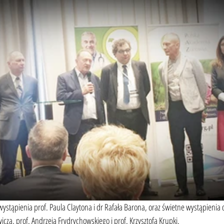
stąpienia prof. Paula Claytona i dr Rafała Barona, oraz świetne wystąpienia 
icza, prof. Andrzeja Frydrychowskiego i prof. Krzysztofa Krupki.