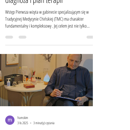
Wstęp Pierwsza wizyta w gabinecie specjalizującym się w
Tradycyjnej Medycynie Chińskiej (TMC) ma charakter
fundamentalny i kompleksowy . Jej celem jest nie tylko
poznanie objawów, ale przede wszystkim zrozumienie
pacjenta jako całości – jego konstytucji, stylu życia i unikalnej
równowagi energetycznej. Na podstawie tej pogłębionej
diagnozy terapeuta podejmuje decyzję o najbardziej
efektywnym kierunku leczenia, który może obejmować
ziołolecznictwo, akupunkturę, lub połączenie
framskim
3 lis 2025
3 minut(y) czytania