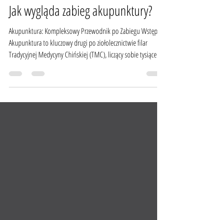
Jak wygląda zabieg akupunktury?
Akupunktura: Kompleksowy Przewodnik po Zabiegu Wstęp
Akupunktura to kluczowy drugi po ziołolecznictwie filar
Tradycyjnej Medycyny Chińskiej (TMC), liczący sobie tysiące lat
praktyki. Współczesna nauka potwierdza jej skuteczność w
łagodzeniu bólu, redukcji stresu i leczeniu wielu schorzeń.
Zabieg, polegający na precyzyjnym wprowadzaniu cienkich,
sterylnych igieł w określone punkty na ciele, jest bezpieczną i
nieinwazyjną metodą przywracania równowagi organizmu.
Poniższy przewo