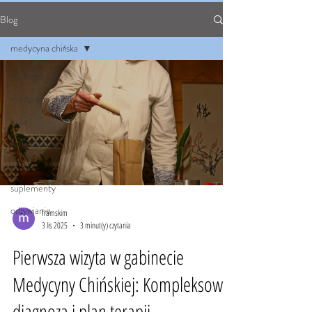
Blog
medycyna chińska
All Posts
medycyna chińska
zioła
refleksologia
ptaki
suplementy
odżywianie
framskim
3 lis 2025
3 minut(y) czytania
Pierwsza wizyta w gabinecie
Medycyny Chińskiej: Kompleksowa
diagnoza i plan terapii