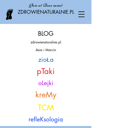
Quis ut Deus sanat
ZDROWIENATURALNIE.PL
BLOG
zdrowienaturalnie.pl
Asia i Marcin
zioŁa
pTaki
oLejki
kreMy
TCM
refleKsologia